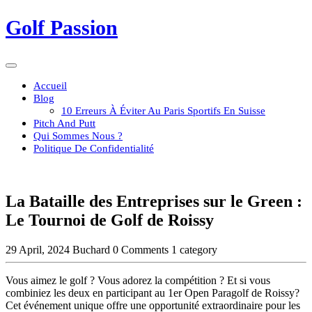
Skip
Golf Passion
to
content
Open
Button
Accueil
Blog
10 Erreurs À Éviter Au Paris Sportifs En Suisse
Pitch And Putt
Qui Sommes Nous ?
Politique De Confidentialité
Close
Button
La Bataille des Entreprises sur le Green :
Le Tournoi de Golf de Roissy
29 April, 2024
Buchard
0 Comments
1 category
Vous aimez le golf ? Vous adorez la compétition ? Et si vous
combiniez les deux en participant au 1er Open Paragolf de Roissy?
Cet événement unique offre une opportunité extraordinaire pour les