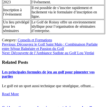
2023
l’événement.
Il est possible de s’inscrire rapidement et
Inscription à
facilement via le formulaire d’inscription en
l’événement
ligne.
Un lieu privilégié
Le Golf de Roissy offre un environnement
pour les
idyllique pour l’organisation de séminaires
séminaires
d’entreprise.
Category:
Conseils et Formations
Post
Previous:
Découvrez le Golf Saint Malo : Combinaison Parfaite
entre Séjour Balnéaire et Passion du Golf
navigation
Next:
Découverte de l’Ambiance Sudiste au Golf Lou Verdai
Related Posts
Les principales formules de jeu au golf pour pimenter vos
parties
Le golf est un sport aussi technique que stratégique, offrant…
Read More